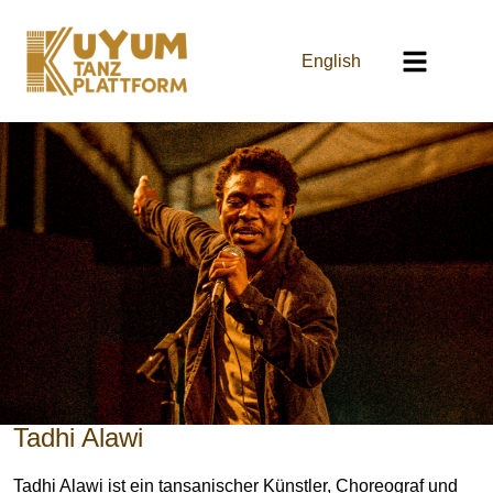
English
Tadhi Alawi
Tadhi Alawi ist ein tansanischer Künstler, Choreograf und