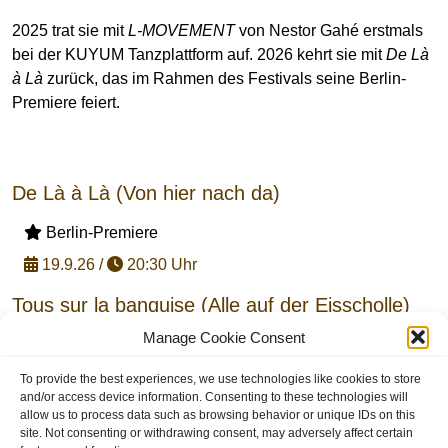
2025 trat sie mit
L-MOVEMENT
von Nestor Gahé erstmals
bei der KUYUM Tanzplattform auf. 2026 kehrt sie mit
De Là
à Là
zurück, das im Rahmen des Festivals seine Berlin-
Premiere feiert.
De Là à Là (Von hier nach da)
Berlin-Premiere
19.9.26 /
20:30 Uhr
Tous sur la banquise (Alle auf der Eisscholle)
Manage Cookie Consent
Berlin Premiere
20.9.26 /
18:00 Uhr
To provide the best experiences, we use technologies like cookies to store
and/or access device information. Consenting to these technologies will
mit Tastführung + Audiodeskription
allow us to process data such as browsing behavior or unique IDs on this
site. Not consenting or withdrawing consent, may adversely affect certain