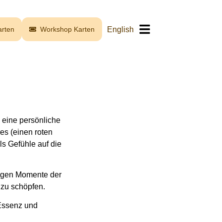
English
rten
Workshop Karten
 eine persönliche
res (einen roten
s Gefühle auf die
ungen Momente der
 zu schöpfen.
Essenz und