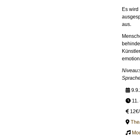
Es wird
ausgesp
aus.
Mensche
behinde
Künstler
emotiona
Niveau:
Sprache
9.9.
11. 
12€/
Thea
Mou