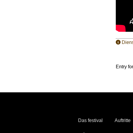
Diens
Entry fo
Das festival
Auftritte