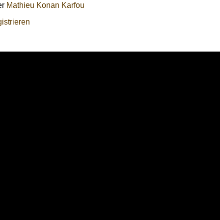
er
Mathieu Konan Karfou
istrieren