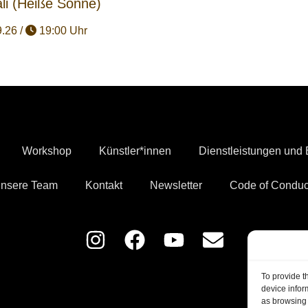
li (Heiße Sonne)
.26 /
19:00 Uhr
Workshop
Künstler*innen
Dienstleistungen und B
nsere Team
Kontakt
Newsletter
Code of Conduc
To provide t
device infor
as browsing 