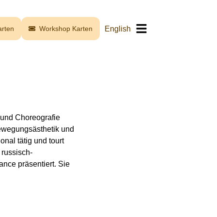
English
rten
Workshop Karten
 und Choreografie
 Bewegungsästhetik und
onal tätig und tourt
russisch-
nce präsentiert. Sie