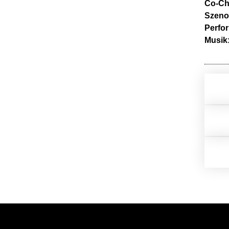
Co-Ch
Szeno
Perfo
Musik