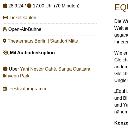
EQ
28.9.24 /
17:00 Uhr (70 Minuten)
Ticket kaufen
Die We
Welt a
Open-Air-Bühne
gegang
Theaterhaus Berlin | Standort Mitte
Innere
Mit Audiodeskription
Wie en
Gleich
andere
Über
Yahi Nestor Gahé
,
Sanga Ouattara
,
Gleich
Ikhyeon Park
Unglei
Festivalprogramm
„Equi 
und Bi
und Ya
nähern
Konze