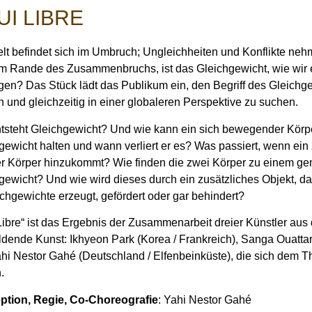
UI LIBRE
lt befindet sich im Umbruch; Ungleichheiten und Konflikte nehm
m Rande des Zusammenbruchs, ist das Gleichgewicht, wie wir 
en? Das Stück lädt das Publikum ein, den Begriff des Gleichge
n und gleichzeitig in einer globaleren Perspektive zu suchen.
tsteht Gleichgewicht? Und wie kann ein sich bewegender Körp
gewicht halten und wann verliert er es? Was passiert, wenn ein z
r Körper hinzukommt? Wie finden die zwei Körper zu einem 
gewicht? Und wie wird dieses durch ein zusätzliches Objekt, da
chgewichte erzeugt, gefördert oder gar behindert?
Libre“ ist das Ergebnis der Zusammenarbeit dreier Künstler au
ldende Kunst: Ikhyeon Park (Korea / Frankreich), Sanga Ouattar
hi Nestor Gahé (Deutschland / Elfenbeinküste), die sich dem Th
.
ption, Regie, Co-Choreografie
: Yahi Nestor Gahé