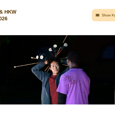
 & HKW
Show Ka
2026